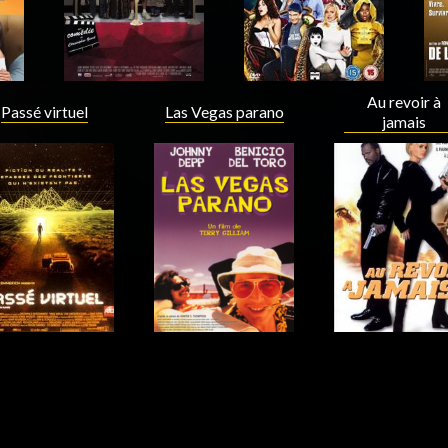
Au revoir à
Passé virtuel
Las Vegas parano
jamais
Acteur
Acteur