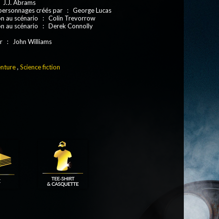
: J.J. Abrams
 personnages créés par : George Lucas
on au scénario : Colin Trevorrow
on au scénario : Derek Connolly
r : John Williams
nture
,
Science fiction