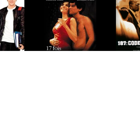
16
oût
15 minutes
17 fois Cécile Cassard
encore
187, co