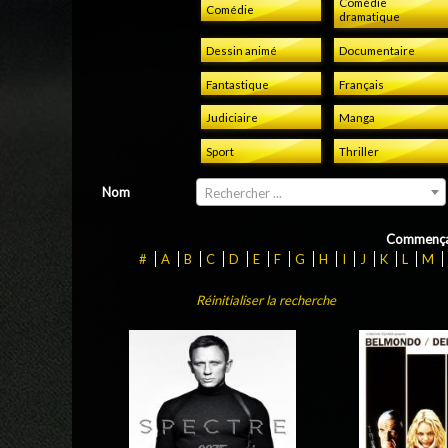
Comédie
Comédie
dramatique
Dessin animé
Documentaire
Fantastique
Français
Judiciaire
Manga
Sport
Thriller
Nom
Rechercher ...
Commença
#
A
B
C
D
E
F
G
H
I
J
K
L
M
Réinitialiser la recherche