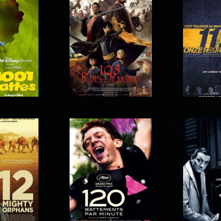
10 jours encore sans
10 Rules 
côté du bien
maman
Ar
11 : 14 
attes
108 Rois-Démons
qua