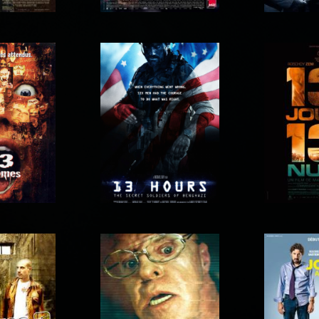
120 battements par
 Orphans
125, rue
minute