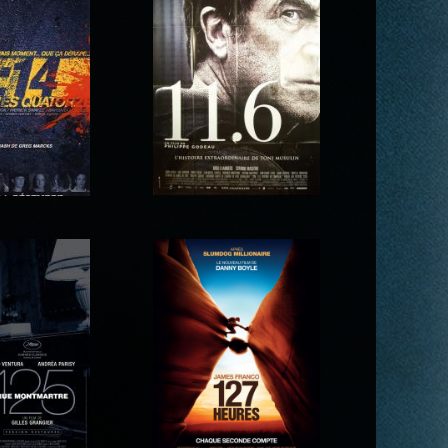
for Sleeping
100 dollars pour un
ound
shérif
onze heures
11.6
torze