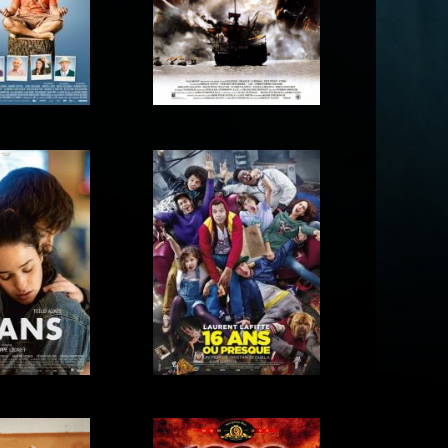
13 Sins
, 13 nuits
 pour aller
1492 : Christophe
ieux
Colomb