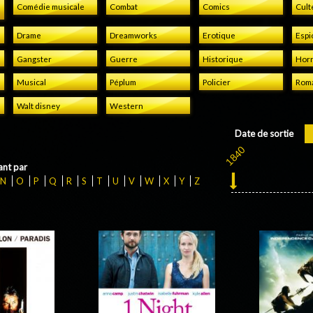
Comédie musicale
Combat
Comics
Cult
Drame
Dreamworks
Erotique
Espi
Gangster
Guerre
Historique
Horr
Musical
Péplum
Policier
Rom
Walt disney
Western
Date de sortie
nt par
N
O
P
Q
R
S
T
U
V
W
X
Y
Z