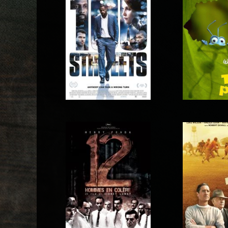
10 Cloverfield Lane
10 jours du 
1001 P
100 Streets