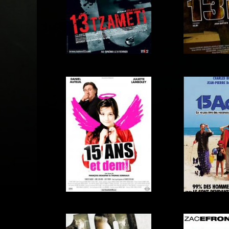
13
13 fan
13 Tzameti
13