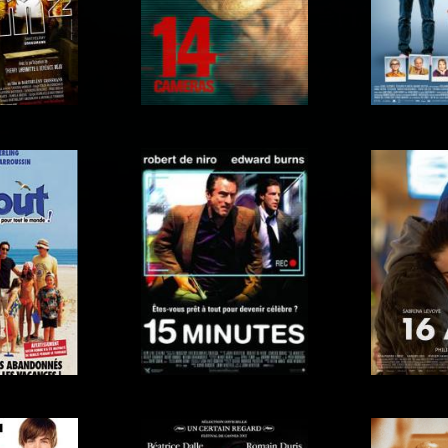
tômes
13 Hours affiche
13 jours
14 Jours
m²
14 Cameras
m