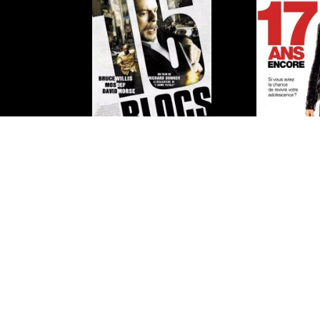
15 ans et demi
15 a
16 blocs
17 ans 