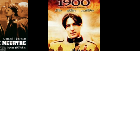
 Ans
16 ans ou presque
de meurtre
1900