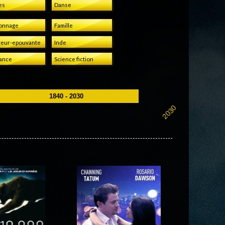
es
Danse
onnage
Famille
eur-epouvante
Inde
ance
Science fiction