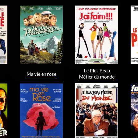
Acteur
Acteur
Le Plus Beau
Ma vie en rose
Métier du monde
Acteur
Acteur