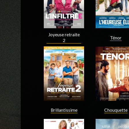
Joyeuse retraite
Ténor
2
Acteur
Acteur
Brillantissime
Chouquette