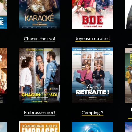
Joyeuse retraite !
Chacun chez soi
Acteur
Acteur
Embrasse-moi !
Camping 3