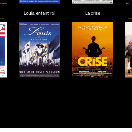
Louis, enfant roi
La crise
Acteur
Acteur
Acteur
Acteur
ualités
Adresses utiles
Matériel
Mentions 