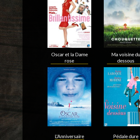
Acteur
Acteur
Oscar et la Dame
Ma voisine d
rose
dessous
Acteur
Réalisateur
Scenariste
Acteur
L'Anniversaire
Pédale dure