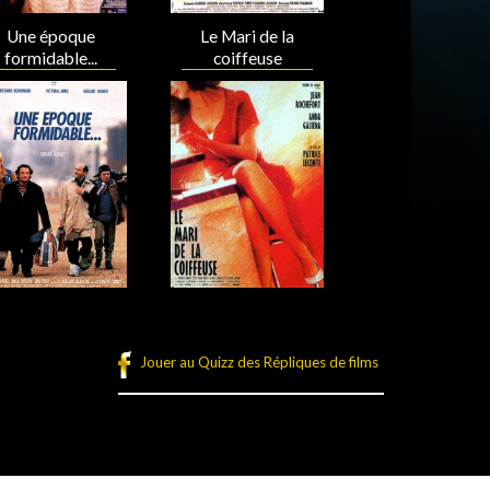
Une époque
Le Mari de la
formidable...
coiffeuse
Acteur
Acteur
Jouer au Quizz des Répliques de films
Acteur
Acteur
légales
Plan du site
Connexion