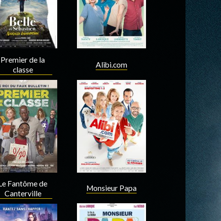
Premier de la
Alibi.com
classe
Acteur
Réalisateur
Acteur
Scenariste
Le Fantôme de
Monsieur Papa
Canterville