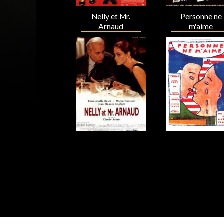
Nelly et Mr.
Personne ne
Arnaud
m'aime
Acteur
Acteur
Acteur
Acteur
A propos
Métiers
Act