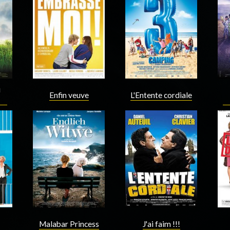
Acteur
Réalisateur
Scenariste
Acteur
u
Enfin veuve
L'Entente cordiale
Acteur
Acteur
Malabar Princess
J'ai faim !!!