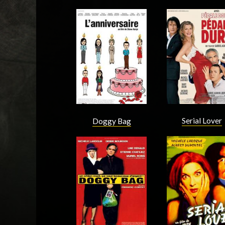
Acteur
Acteur
Serial Lover
Doggy Bag
Acteur
Acteur