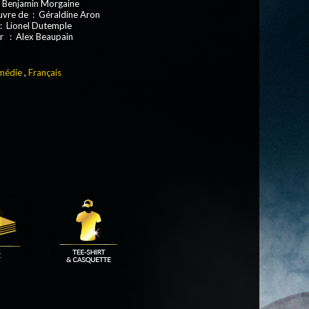
: Benjamin Morgaine
euvre de : Géraldine Aron
: Lionel Dutemple
r : Alex Beaupain
médie
,
Français