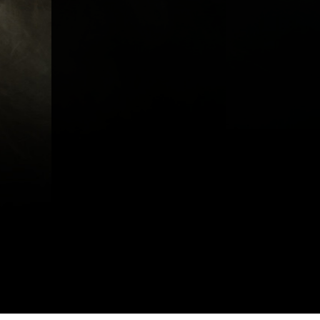
A propos
Métiers
Act