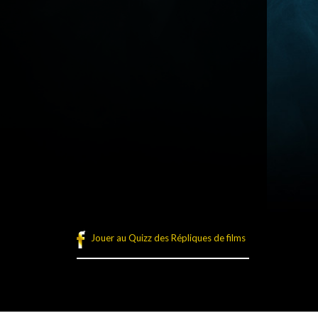
Jouer au Quizz des Répliques de films
légales
Plan du site
Connexion