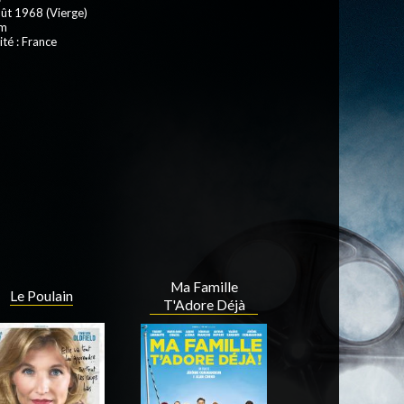
oût 1968 (Vierge)
 m
ité : France
Ma Famille
Le Poulain
T'Adore Déjà