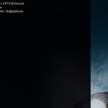
rs 1973 (Poisson)
 m
ité : Anglophone