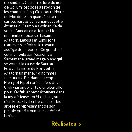
dépendant. Cette créature du nom
de Gollum, propose à Frodon de
les emmener jusqu’à la porte Noire
du Mordor, Sam quant à lui sera
sur ses gardes concernant cet être
étrange qui semble avoir envie de
voler l’Anneau en attendant le
moment propice. Ce faisant
Aragorn, Legolas et Gimli font
route vers le Rohan le royaume
assiégé de Theoden. Ce grand roi
est manipulé par l’espion de
Saroumane, grand mage blanc qui
se voue à la cause de Sauron.
Eowyn, la nièce du Roi, voit en
Aragorn un meneur d’hommes
talentueux. Pendant ce temps
Merry et Pippin prisonniers des
Uruk-hai ont profité d’une bataille
pour s’enfuir et ont découvert dans
la mystérieuse Forêt de Fangorn,
d’un Ents: Silvebarbe gardien des
arbres et représentant de son
peuple que Saroumane a décimé la
forêt.
Réalisateurs