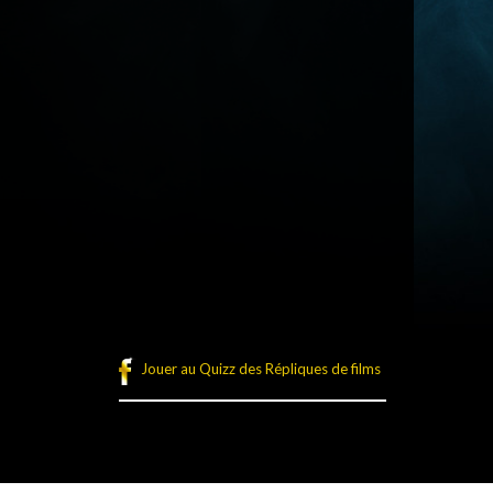
Jouer au Quizz des Répliques de films
légales
Plan du site
Connexion