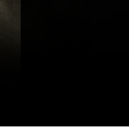
A propos
Métiers
Act