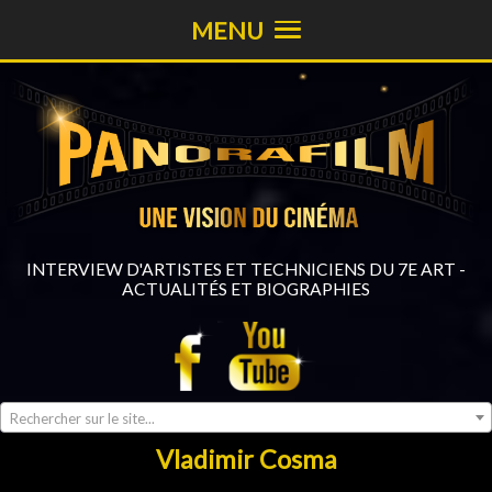
MENU
INTERVIEW D'ARTISTES ET TECHNICIENS DU 7E ART -
ACTUALITÉS ET BIOGRAPHIES
Rechercher sur le site...
Vladimir Cosma