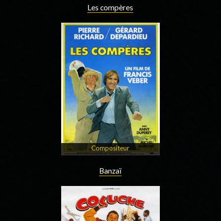
Les compères
Compositeur
Banzaï