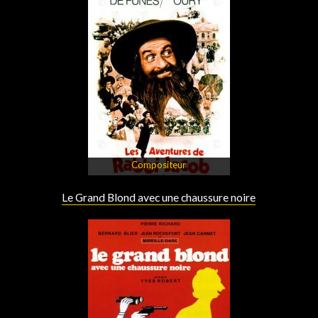
Compositeur
Le Grand Blond avec une chaussure noire