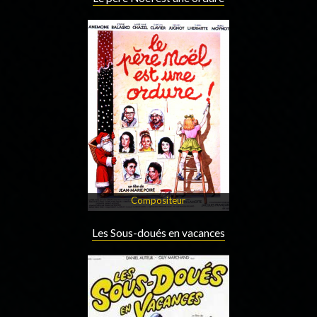
Compositeur
Les Sous-doués en vacances