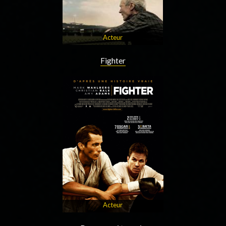
Acteur
Fighter
Acteur