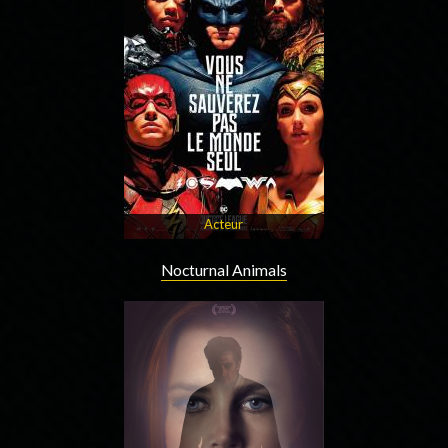
Acteur
Nocturnal Animals