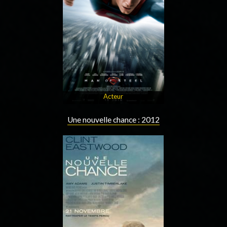
Acteur
Une nouvelle chance : 2012