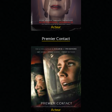
Acteur
Premier Contact
Acteur