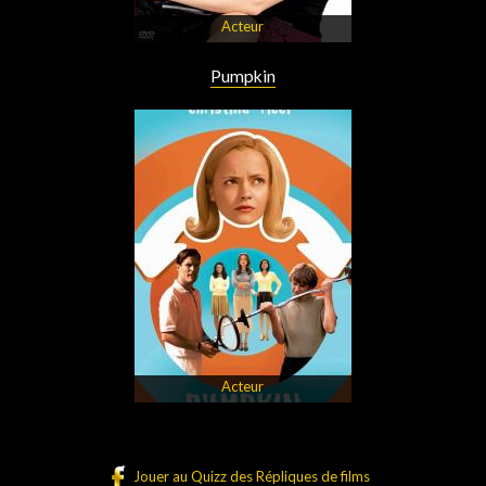
Acteur
Pumpkin
Acteur
Jouer au Quizz des Répliques de films