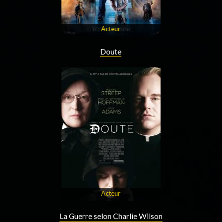
Acteur
Doute
Acteur
La Guerre selon Charlie Wilson