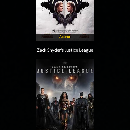
Acteur
Zack Snyder's Justice League