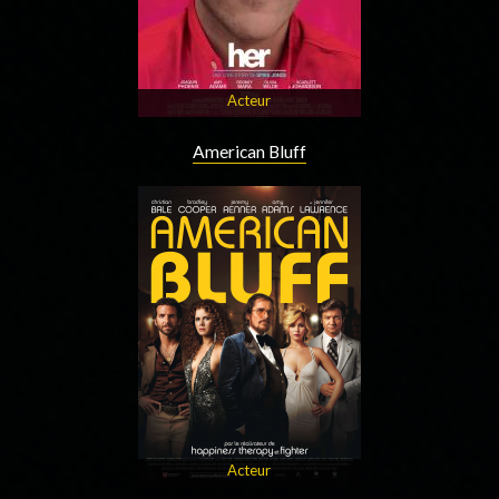
Acteur
American Bluff
Acteur