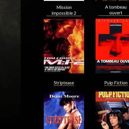
A tombeau
Mission
ouvert
impossible 2
Acteur
Acteur
Striptease
Pulp Fiction
Acteur
Acteur