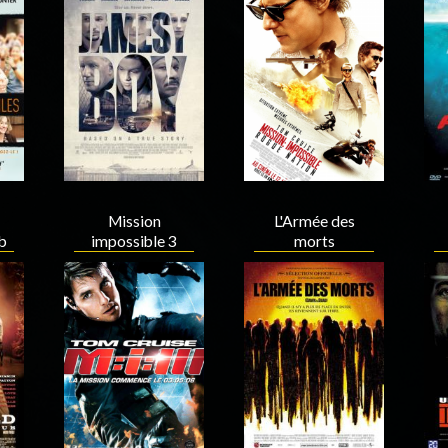
Acteur
Acteur
Mission
L'Armée des
b
impossible 3
morts
Acteur
Acteur