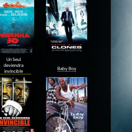
Acteur
Acteur
Un Seul
deviendra
Baby Boy
invincible
Acteur
Acteur