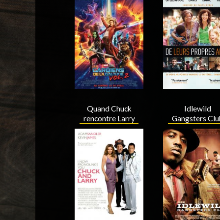
Acteur
Acteur
Idlewild
Quand Chuck
Gangsters Clu
rencontre Larry
Acteur
Acteur