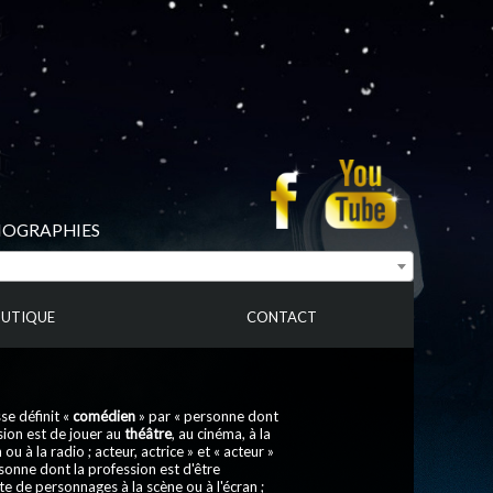
BIOGRAPHIES
UTIQUE
CONTACT
se définit «
comédien
» par « personne dont
sion est de jouer au
théâtre
, au cinéma, à la
 ou à la radio ; acteur, actrice » et « acteur »
sonne dont la profession est d'être
ète de personnages à la scène ou à l'écran ;