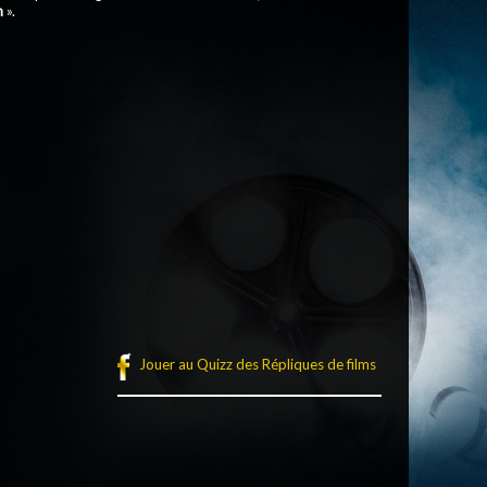
n
».
Jouer au Quizz des Répliques de films