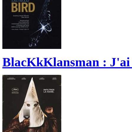
BlacKkKlansman : J'ai 