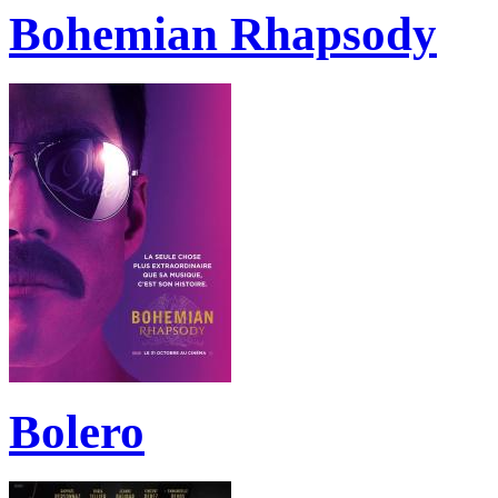
Bohemian Rhapsody
Bolero