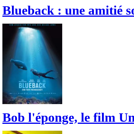
Blueback : une amitié 
Bob l'éponge, le film Un