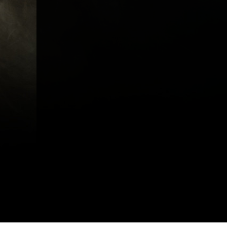
A propos
Métiers
Act