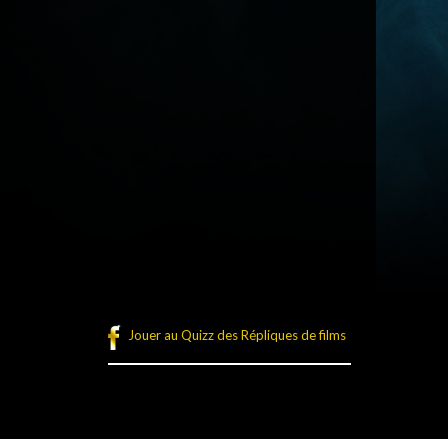
Jouer au Quizz des Répliques de films
légales
Plan du site
Connexion