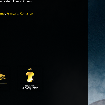
uvre de : Denis Diderot
ame
,
Français
,
Romance