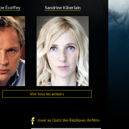
ppe Écoffey
Sandrine Kiberlain
Voir tous les acteurs
Jouer au Quizz des Répliques de films