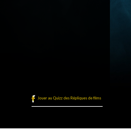
Jouer au Quizz des Répliques de films
légales
Plan du site
Connexion