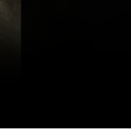
A propos
Métiers
Act