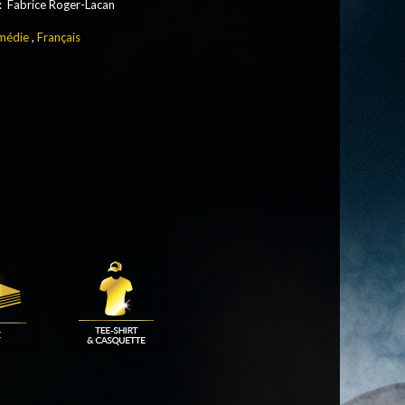
 : Fabrice Roger-Lacan
médie
,
Français