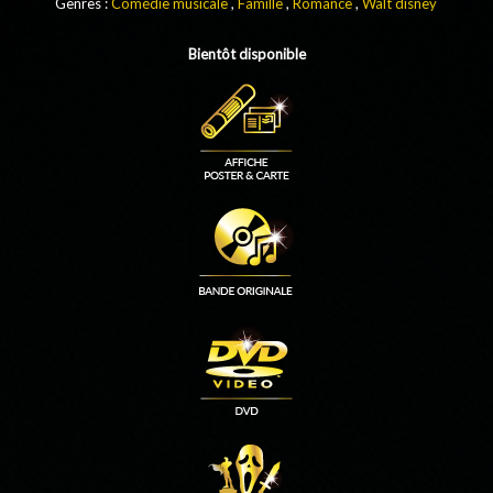
Genres :
Comédie musicale
,
Famille
,
Romance
,
Walt disney
Bientôt disponible