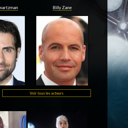
hwartzman
Billy Zane
Voir tous les acteurs