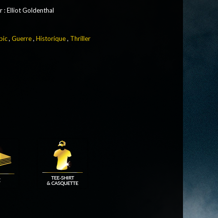
r
:
Elliot Goldenthal
pic
,
Guerre
,
Historique
,
Thriller