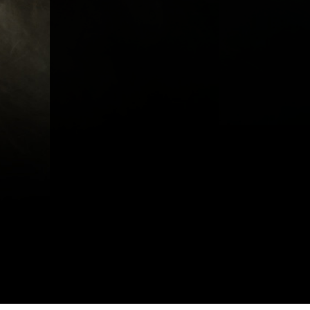
A propos
Métiers
Act