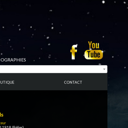
BIOGRAPHIES
UTIQUE
CONTACT
ls
teur
l 1918 (Bélier)