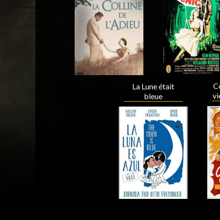
Acteur
Acteur
C
La Lune était
vi
bleue
Acteur
Acteur