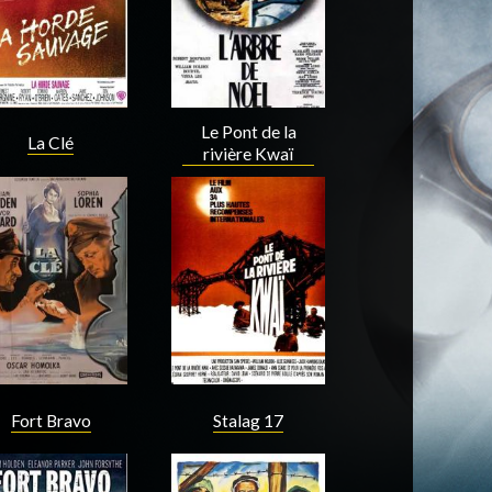
Le Pont de la
La Clé
rivière Kwaï
Acteur
Acteur
Fort Bravo
Stalag 17