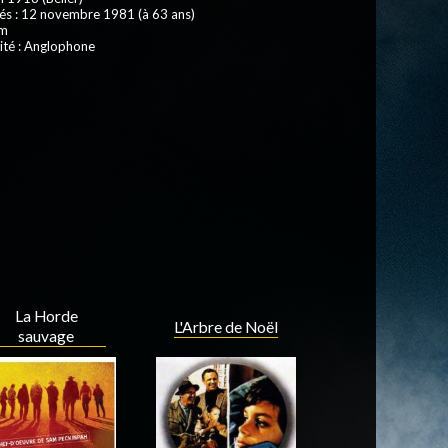
és : 12 novembre 1981 (à 63 ans)
 m
ité : Anglophone
La Horde
L'Arbre de Noël
sauvage