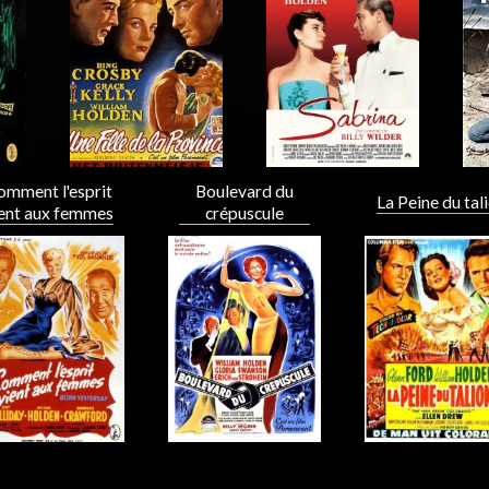
Acteur
Acteur
omment l'esprit
Boulevard du
La Peine du tal
ent aux femmes
crépuscule
Acteur
Acteur