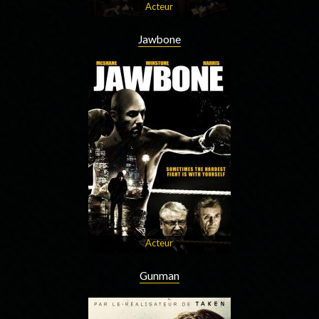
Acteur
Jawbone
Acteur
Gunman