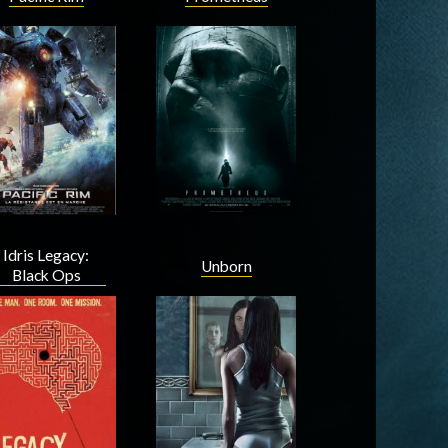
Acteur
Acteur
Idris Legacy:
Unborn
Black Ops
Acteur
Acteur