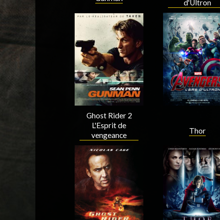
d'Ultron
Acteur
Acteur
Ghost Rider 2
L'Esprit de
Thor
vengeance
Acteur
Acteur