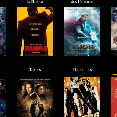
la liberté
des ténèbres
Acteur
Acteur
Takers
The Losers
Acteur
Acteur