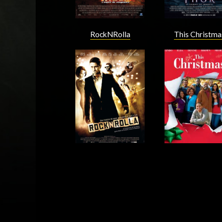
RockNRolla
This Christma
Acteur
Acteur