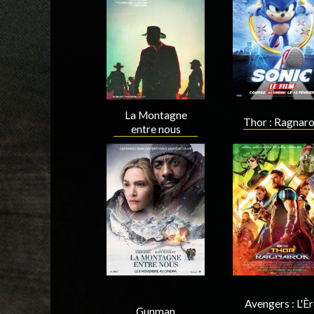
Acteur
Acteur
La Montagne
Thor : Ragnar
entre nous
Acteur
Acteur
Avengers : L'È
Gunman