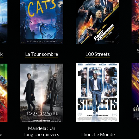
Acteur
Acteur
100 Streets
ok
La Tour sombre
Acteur
Acteur
Mandela : Un
re
long chemin vers
Thor : Le Monde