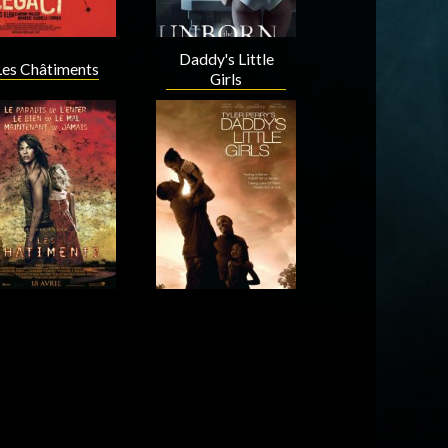
Daddy's Little
Les Châtiments
Girls
Acteur
Acteur