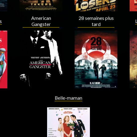
American
28 semaines plus
s
Gangster
tard
Acteur
Acteur
Belle-maman