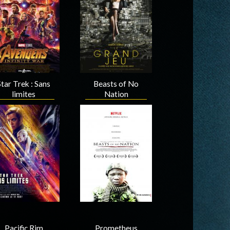
Acteur
Acteur
Star Trek : Sans
Beasts of No
limites
Nation
Acteur
Acteur
Pacific Rim
Prometheus