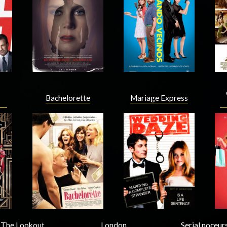
Acteur
Acteur
Bachelorette
Mariage Express
Acteur
Acteur
The Lookout
London
Serial noceur