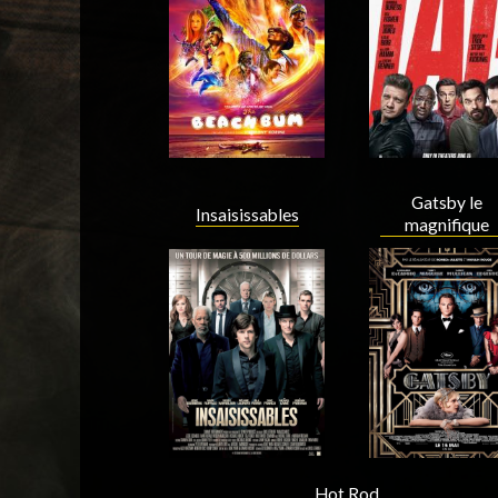
Acteur
Acteur
Gatsby le
Insaisissables
magnifique
Acteur
Acteur
Hot Rod