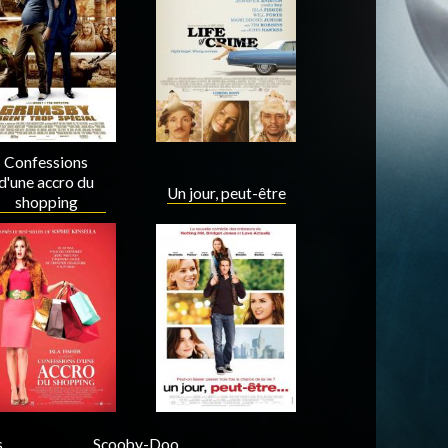
Acteur
Acteur
Confessions
d'une accro du
Un jour, peut-être
shopping
Acteur
Acteur
s
Scooby-Doo