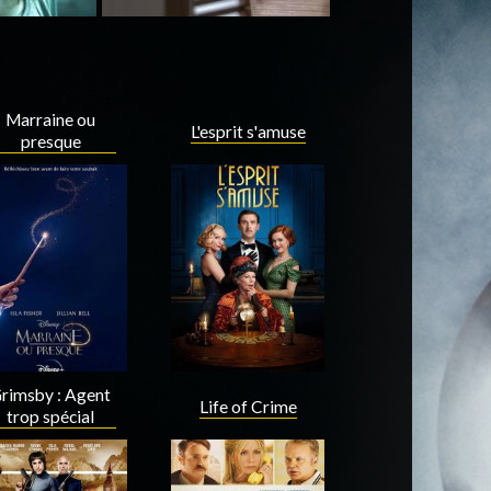
Marraine ou
L'esprit s'amuse
presque
rimsby : Agent
Life of Crime
trop spécial