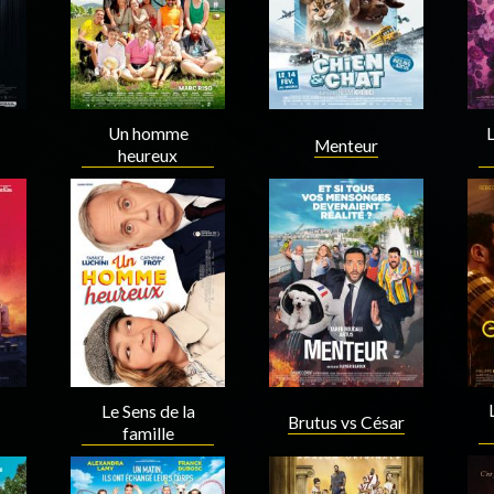
Un homme
L
Menteur
heureux
Acteur
Réalisateur
Scenariste
Acteur
Le Sens de la
Brutus vs César
famille