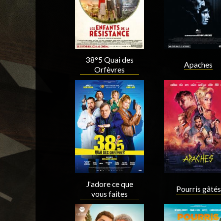
38°5 Quai des
Apaches
Orfèvres
Acteur
Acteur
J'adore ce que
Pourris gâtés
vous faites