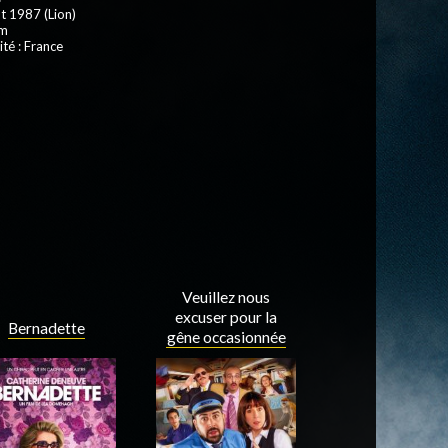
t 1987 (Lion)
 m
ité : France
Veuillez nous
excuser pour la
Bernadette
gêne occasionnée