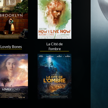
Acteur
Acteur
La Cité de
Lovely Bones
l'ombre
Acteur
Acteur