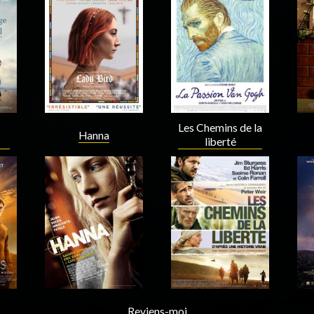
Acteur
Acteur
Les Chemins de la
Hanna
liberté
Acteur
Acteur
Reviens-moi