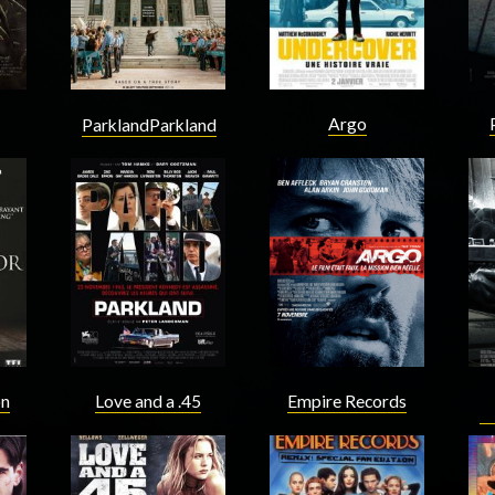
Argo
ParklandParkland
Acteur
Acteur
on
Love and a .45
Empire Records