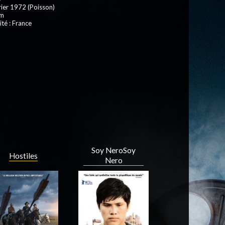
rier 1972 (Poisson)
 m
ité : France
Soy NeroSoy
Hostiles
Nero