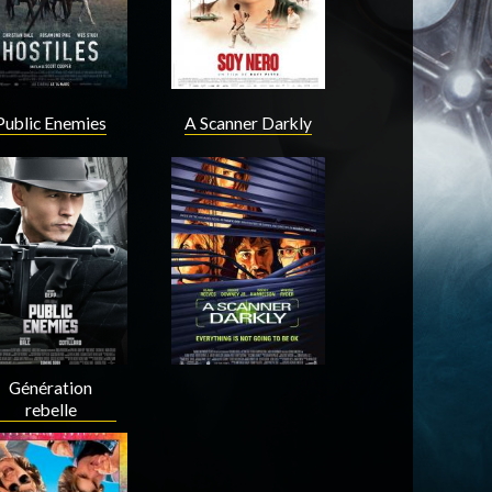
Public Enemies
A Scanner Darkly
Acteur
Acteur
Génération
rebelle