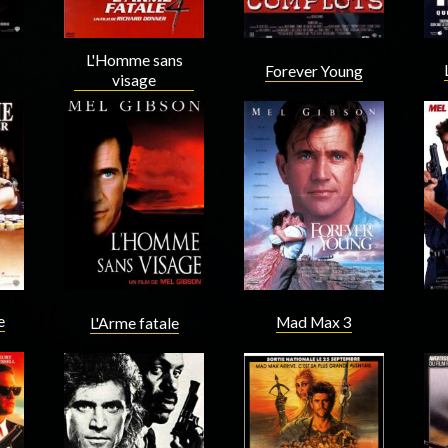
L'Homme sans
Forever Young
visage
Acteur
Acteur
e
Mad Max 3
L'Arme fatale
Acteur