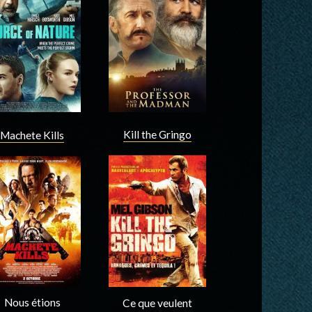
Acteur
Acteur
Kill the Gringo
Machete Kills
Acteur
Acteur
Nous étions
Ce que veulent