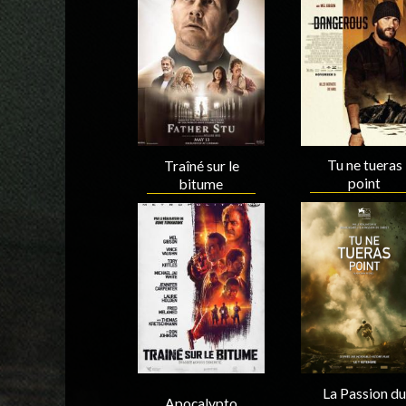
Acteur
Réalisateur
Tu ne tueras
Traîné sur le
point
bitume
Acteur
Acteur
La Passion du
Apocalypto