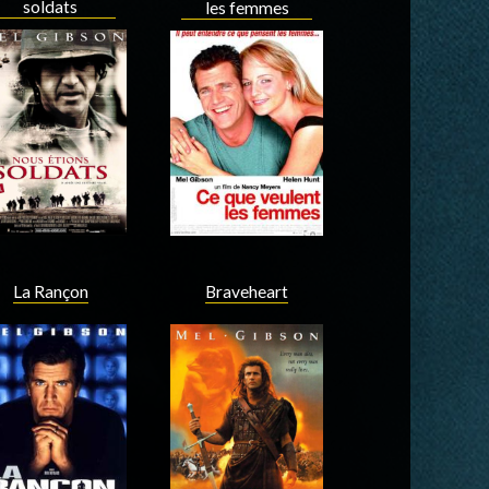
soldats
les femmes
Acteur
Acteur
La Rançon
Braveheart
Acteur
Acteur