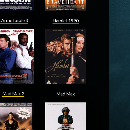
L'Arme fatale 3
Hamlet 1990
Acteur
Acteur
Réalisateur
Mad Max 2
Mad Max