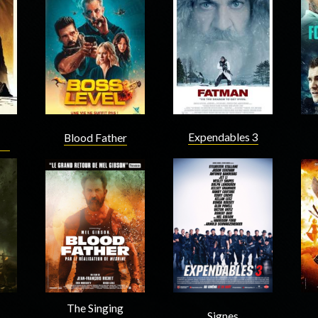
Acteur
Acteur
Expendables 3
Blood Father
Acteur
Acteur
The Singing
Signes