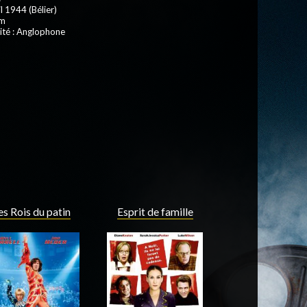
l 1944 (Bélier)
 m
ité : Anglophone
es Rois du patin
Esprit de famille