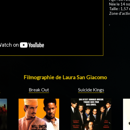
Née le 14 n
Taille : 1,57
Zone d'activ
.
Filmographie de Laura San Giacomo
Suicide Kings
s
Break Out