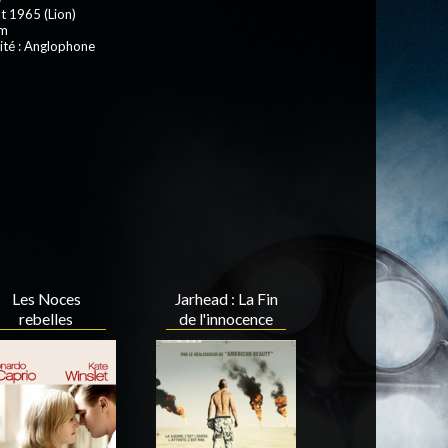
t 1965 (Lion)
 m
ité : Anglophone
Les Noces
Jarhead : La Fin
rebelles
de l'innocence