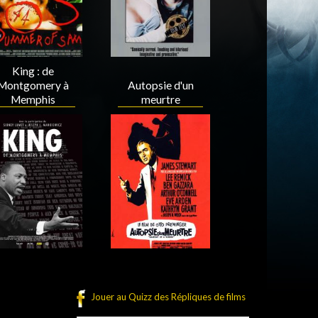
King : de
Montgomery à
Autopsie d'un
Memphis
meurtre
Acteur
Acteur
Jouer au Quizz des Répliques de films