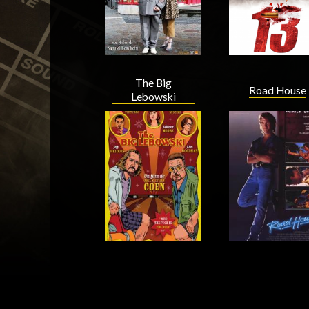
The Big
Road House
Lebowski
Acteur
Acteur