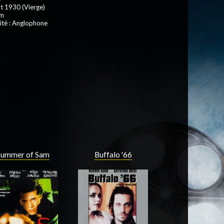
t 1930 (Vierge)
 m
ité : Anglophone
Buffalo '66
Summer of Sam