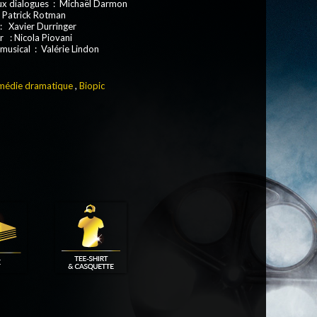
aux dialogues : Michaël Darmon
: Patrick Rotman
: Xavier Durringer
 : Nicola Piovani
musical : Valérie Lindon
édie dramatique
,
Biopic