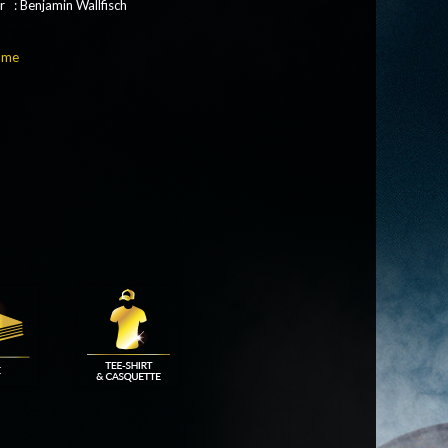
 : Benjamin Wallfisch
ame