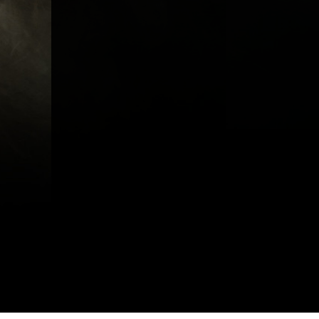
A propos
Métiers
Act