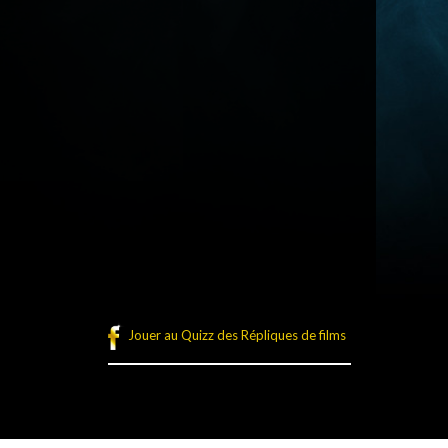
Jouer au Quizz des Répliques de films
légales
Plan du site
Connexion