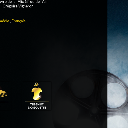
uvre de : Alix Girod de l'Ain
: Grégoire Vigneron
médie
,
Français