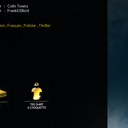
r : Colin Towns
: Frankii Elliott
ion
,
Français
,
Policier
,
Thriller