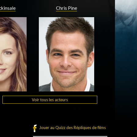
ckinsale
Chris Pine
Voir tous les acteurs
Jouer au Quizz des Répliques de films