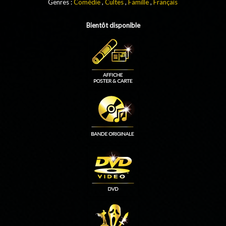
Genres :
Comédie
,
Cultes
,
Famille
,
Français
Bientôt disponible