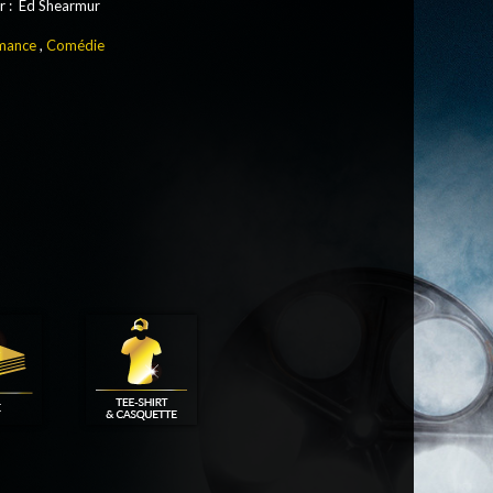
 : Ed Shearmur
mance
,
Comédie