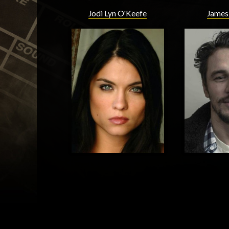
Jodi Lyn O'Keefe
James