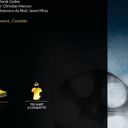
Derek Guiley
: Christian Henson
chansons du film): Jason Mraz
mance
,
Comédie