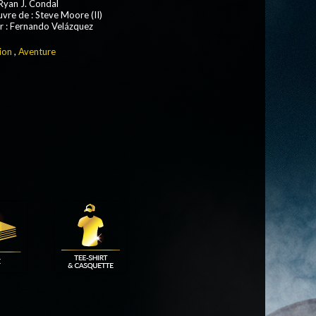
 Ryan J. Condal
uvre de : Steve Moore (II)
 : Fernando Velázquez
ion
,
Aventure