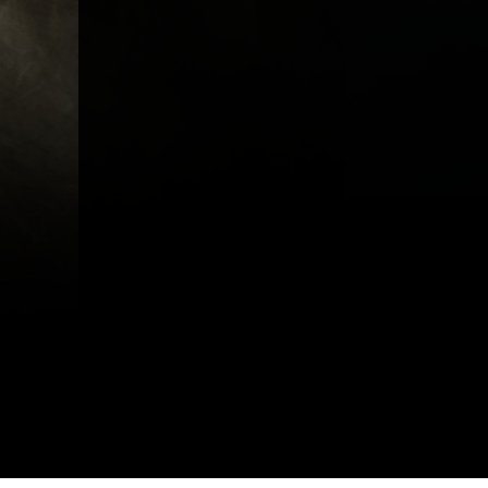
A propos
Métiers
Act