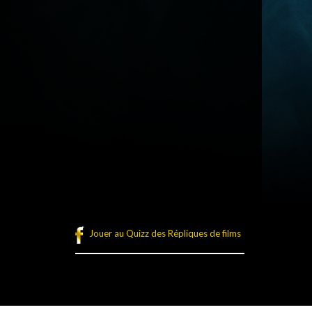
Jouer au Quizz des Répliques de films
légales
Plan du site
Connexion