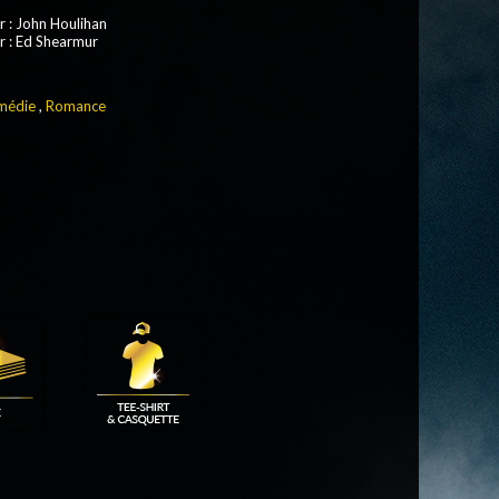
r
: John Houlihan
r
: Ed Shearmur
médie
,
Romance