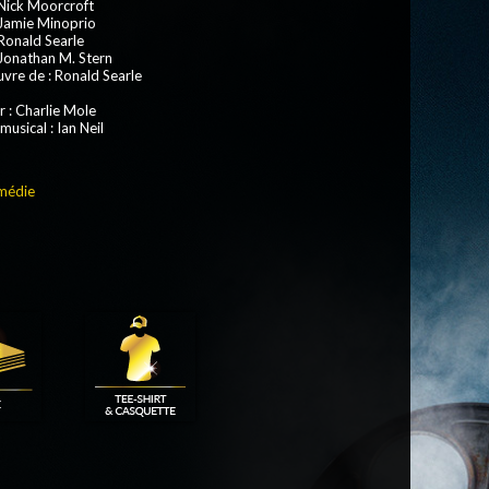
 Nick Moorcroft
 Jamie Minoprio
 Ronald Searle
 Jonathan M. Stern
uvre de
: Ronald Searle
r
: Charlie Mole
 musical
:
Ian Neil
médie