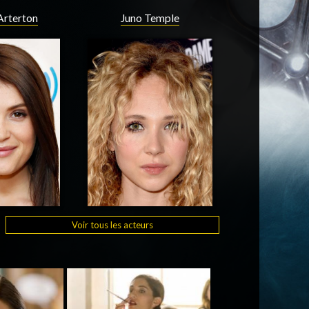
rterton
Juno Temple
Voir tous les acteurs