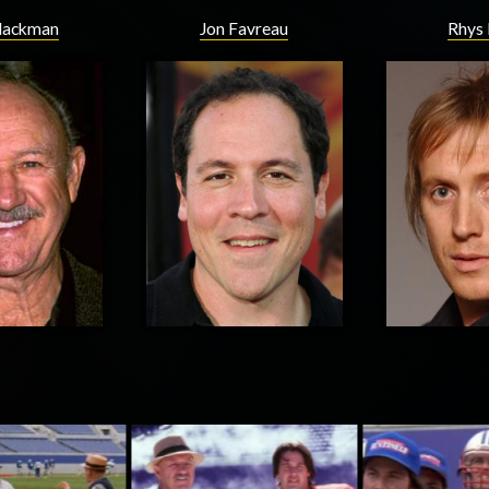
Hackman
Jon Favreau
Rhys 