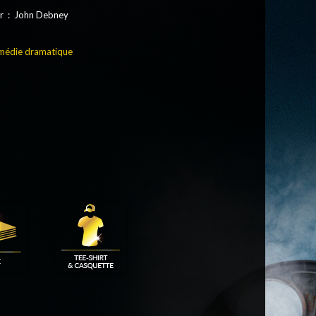
r : John Debney
édie dramatique