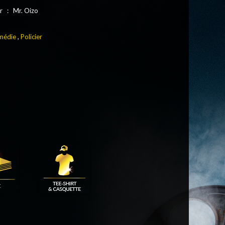
r : Mr. Oizo
médie
,
Policier