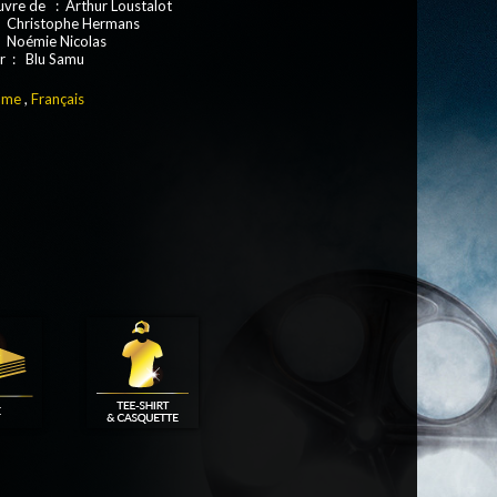
uvre de : Arthur Loustalot
: Christophe Hermans
: Noémie Nicolas
r : Blu Samu
ame
,
Français