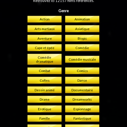
Retrouvez ici 12157 films référencés.
Genre
Action
Animation
Arts martiaux
Asiatique
Aventure
Biopic
Cape et épée
Comédie
Comédie
Comédie musicale
dramatique
Combat
Comics
Cultes
Danse
Dessin animé
Documentaire
Drame
Dreamworks
Erotique
Espionnage
Famille
Fantastique