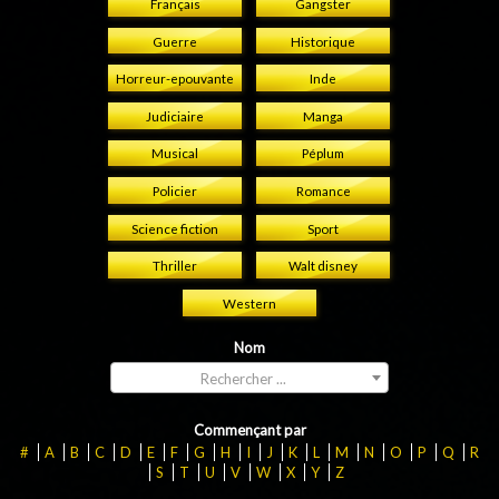
Français
Gangster
Guerre
Historique
Horreur-epouvante
Inde
Judiciaire
Manga
Musical
Péplum
Policier
Romance
Science fiction
Sport
Thriller
Walt disney
Western
Nom
Rechercher ...
Commençant par
#
A
B
C
D
E
F
G
H
I
J
K
L
M
N
O
P
Q
R
S
T
U
V
W
X
Y
Z