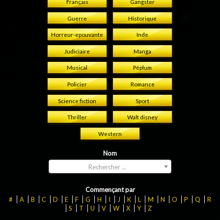
Français
Gangster
Guerre
Historique
Horreur-epouvante
Inde
Judiciaire
Manga
Musical
Péplum
Policier
Romance
Science fiction
Sport
Thriller
Walt disney
Western
Nom
Rechercher ...
Commençant par
#
A
B
C
D
E
F
G
H
I
J
K
L
M
N
O
P
Q
R
S
T
U
V
W
X
Y
Z