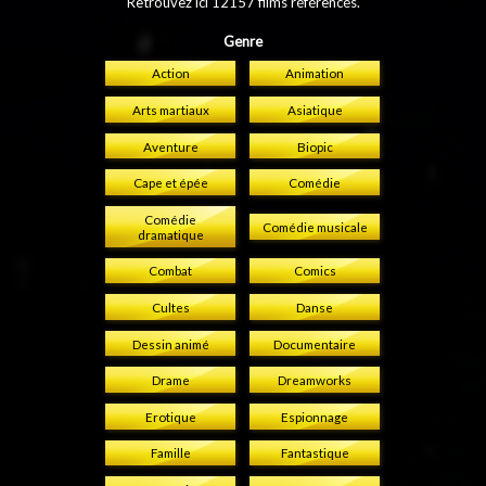
Retrouvez ici 12157 films référencés.
Genre
Action
Animation
Arts martiaux
Asiatique
Aventure
Biopic
Cape et épée
Comédie
Comédie
Comédie musicale
dramatique
Combat
Comics
Cultes
Danse
Dessin animé
Documentaire
Drame
Dreamworks
Erotique
Espionnage
Famille
Fantastique